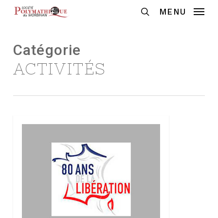
Skip
MENU
to
Recherche
main
content
Catégorie
ACTIVITÉS