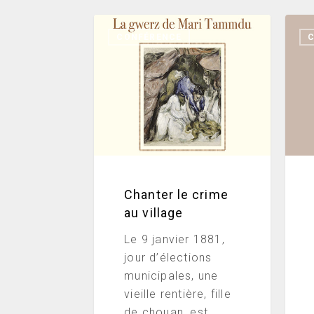
Chanter
Fond
CONFÉRENCE
le
de
crime
Kerl
au
à
village
Aura
Chanter le crime
au village
Le 9 janvier 1881,
jour d’élections
municipales, une
vieille rentière, fille
de chouan, est