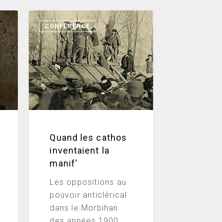
Quand
CONFÉRENCE
les
cathos
inventaient
la
manif’
Quand les cathos
inventaient la
manif’
Les oppositions au
pouvoir anticlérical
dans le Morbihan
des années 1900