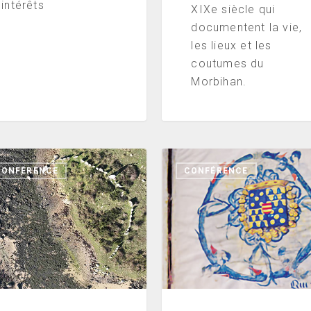
intérêts
XIXe siècle qui
documentent la vie,
les lieux et les
coutumes du
Morbihan.
e
À
CONFÉRENCE
CONFÉRENCE
la
découverte
d’un
poète
du
couverte
XV°
siècle,
breton