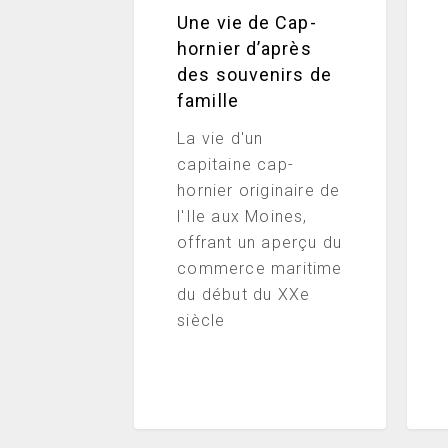
famille
rema
Une vie de Cap-
:
hornier d’après
Er
des souvenirs de
Lann
famille
La vie d'un
capitaine cap-
hornier originaire de
l'Ile aux Moines,
offrant un aperçu du
commerce maritime
du début du XXe
siècle