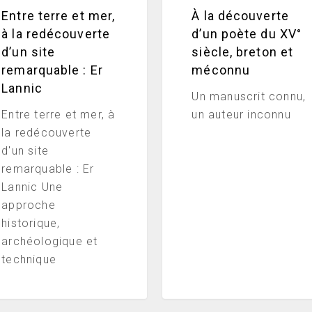
rquable
et
Entre terre et mer,
À la découverte
méconnu
à la redécouverte
d’un poète du XV°
d’un site
siècle, breton et
ic
remarquable : Er
méconnu
Lannic
Un manuscrit connu,
Entre terre et mer, à
un auteur inconnu
la redécouverte
d'un site
remarquable : Er
Lannic Une
approche
historique,
archéologique et
technique