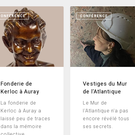
erie
Vestiges
CONFÉRENCE
CONFÉRENCE
du
oc
Mur
de l’Atlantique
y
Fonderie de
Vestiges du Mur
Kerloc à Auray
de l’Atlantique
La fonderie de
Le Mur de
Kerloc à Auray a
l'Atlantique n'a pas
laissé peu de traces
encore révélé tous
dans la mémoire
ses secrets.
collective.