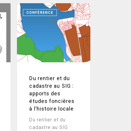
Du
CONFÉRENCE
rentier
et
du
cadastre
au
SIG
:
apports
des
Du rentier et du
études
cadastre au SIG :
foncières
apports des
à
études foncières
l’histoire
à l’histoire locale
locale
Du rentier et du
cadastre au SIG :