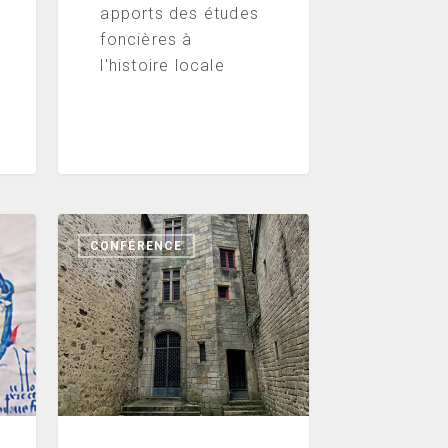
apports des études
foncières à
l'histoire locale
La
CONFÉRENCE
Chambre
des
comptes
de
Bretagne
(XIVe
–
XVIIIe)