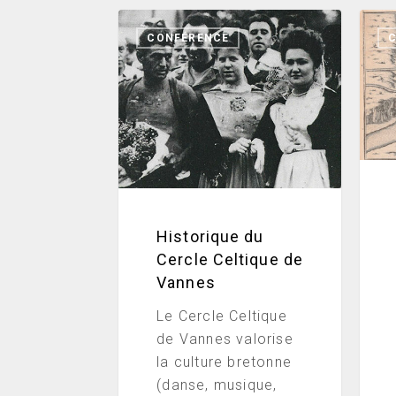
Historique
Les
CONFÉRENCE
du
négo
Cercle
henn
Celtique
au
de
XVII
Vannes
siècl
Historique du
Cercle Celtique de
Vannes
Le Cercle Celtique
de Vannes valorise
la culture bretonne
(danse, musique,