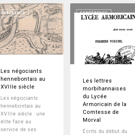
Les
CONFÉRENCE
CONFÉRENCE
ciants
lettres
ebontais
morbihannaises
du
Ie
Lycée
e
Armoricain
de
la
Comtesse
Les négociants
de
hennebontais au
Les lettres
Morval
XVIIIe siècle
morbihannaises
du Lycée
Les négociants
Armoricain de la
hennebontais au
Comtesse de
XVIIIe siècle : une
Morval
élite face au
service de ses
Écrits du début du