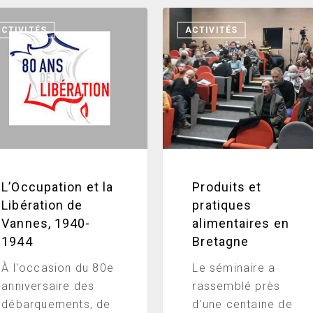
cupation
Produits
CTIVITÉS
ACTIVITÉS
et
pratiques
ation
alimentaires
en
es,
Bretagne
-
L’Occupation et la
Produits et
Libération de
pratiques
Vannes, 1940-
alimentaires en
1944
Bretagne
À l'occasion du 80e
Le séminaire a
anniversaire des
rassemblé près
débarquements, de
d'une centaine de