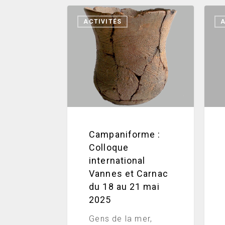
Campaniforme
L’Oc
ACTIVITÉS
A
:
et
Colloque
la
international
Libér
Vannes
de
et
Vann
Carnac
1940
du
1944
18
au
Campaniforme :
21
Colloque
mai
international
2025
Vannes et Carnac
du 18 au 21 mai
2025
Gens de la mer,