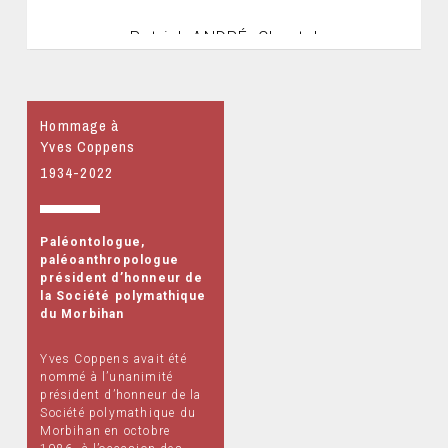
Patrick ANDRÉ, Chantal
BOULAY, Gérald CARIOU,
Cyrille CHAIGNEAU,
Julien DANIÉLO, Anne-
Hommage à
Marie LEVRAUT,
Yves Coppens
Ismahein MARZOUGUI,
1934-2022
Gilles MORIN, Bénédicte
RIOU, Jacqueline SIMON,
Paléontologue,
Jean-Pierre TARIN,
paléoanthropologue
Stéphanie TRUET, Olivier
président d’honneur de
VALLENTIN
la Société polymathique
du Morbihan
Yves Coppens avait été
nommé à l’unanimité
président d’honneur de la
Société polymathique du
Morbihan en octobre