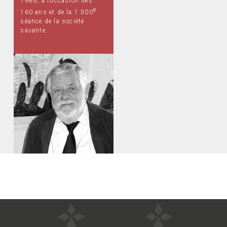
1986, à l’occasion des
e
160 ans et de la 1 500
séance de la société
savante.