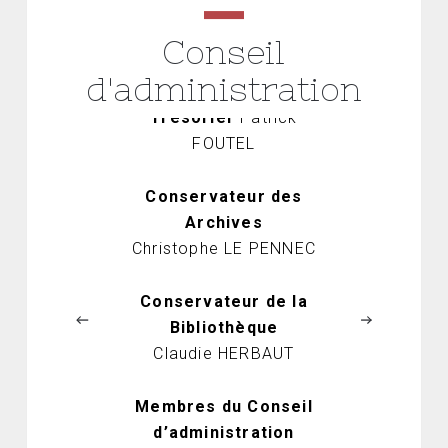
Secrétaire
Catherine
JONCHERET
Conseil
Secrétaire adjointe
d'administration
Armelle DUGARDIN
Trésorier
Patrick
FOUTEL
Conservateur des
Archives
Christophe LE PENNEC
Conservateur de la
Bibliothèque
Claudie HERBAUT
Membres du Conseil
d’administration