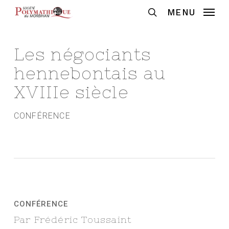
Skip
MENU
to
Recherche
main
content
Les négociants
hennebontais au
XVIIIe siècle
CONFÉRENCE
CONFÉRENCE
Par Frédéric Toussaint