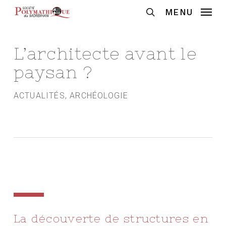
Skip
MENU
to
Recherche
main
content
L’architecte avant le
paysan ?
ACTUALITÉS
,
ARCHÉOLOGIE
La découverte de structures en